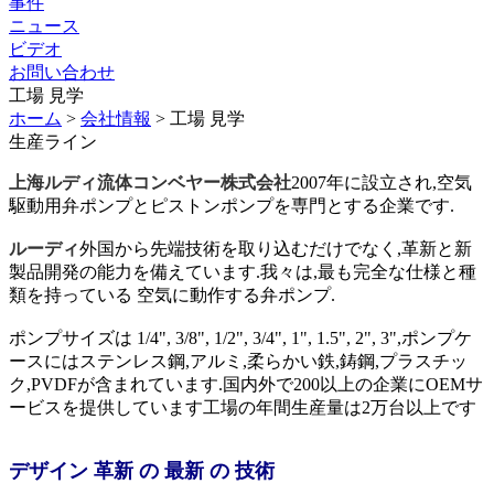
事件
ニュース
ビデオ
お問い合わせ
工場 見学
ホーム
>
会社情報
>
工場 見学
生産ライン
上海ルディ流体コンベヤー株式会社
2007年に設立され,空気
駆動用弁ポンプとピストンポンプを専門とする企業です.
ルーディ
外国から先端技術を取り込むだけでなく,革新と新
製品開発の能力を備えています.我々は,最も完全な仕様と種
類を持っている 空気に動作する弁ポンプ.
ポンプサイズは 1/4", 3/8", 1/2", 3/4", 1", 1.5", 2", 3",ポンプケ
ースにはステンレス鋼,アルミ,柔らかい鉄,鋳鋼,プラスチッ
ク,PVDFが含まれています.国内外で200以上の企業にOEMサ
ービスを提供しています工場の年間生産量は2万台以上です
デザイン 革新 の 最新 の 技術