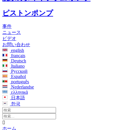
ピストンポンプ
事件
ニュース
ビデオ
お問い合わせ
english
français
Deutsch
Italiano
Русский
Español
português
Nederlandse
ελληνικά
日本語
한국

ホーム