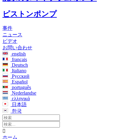
ピストンポンプ
事件
ニュース
ビデオ
お問い合わせ
english
français
Deutsch
Italiano
Русский
Español
português
Nederlandse
ελληνικά
日本語
한국

ホーム