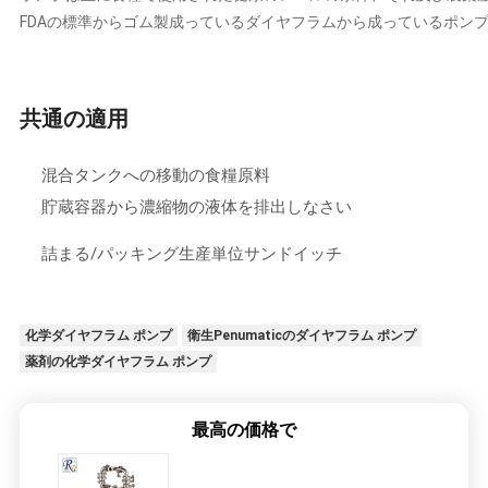
品
FDAの標準からゴム製成っているダイヤフラムから成っているポン
質
管
共通の適用
理
混合タンクへの移動の食糧原料
お
貯蔵容器から濃縮物の液体を排出しなさい
問
詰まる/パッキング生産単位サンドイッチ
い
合
化学ダイヤフラム ポンプ
衛生Penumaticのダイヤフラム ポンプ
薬剤の化学ダイヤフラム ポンプ
わ
せ
最高の価格で