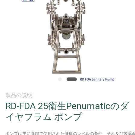
オ
企
業
情
報
会
社
製品の説明
案
RD-FDA 25衛生Penumaticのダ
内
イヤフラム ポンプ
ポンプは主に食糧で使用された健康のレベルの条件、それ及び製薬産