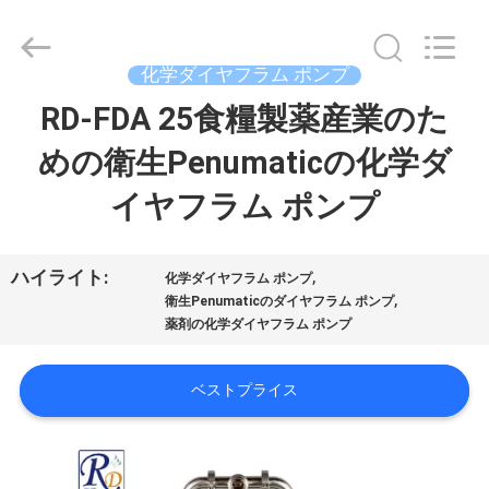
ム
ポ
ン
プ
supplier.
化学ダイヤフラム ポンプ
Copyright
©
RD-FDA 25食糧製薬産業のた
ホ
2023
-
2026
めの衛生Penumaticの化学ダ
ー
SHANGHAI
RUDI
FLUID
イヤフラム ポンプ
ム
CONVEYOR
CO.,
LTD.
All
Rights
Reserved.
製
,
ハイライト:
化学ダイヤフラム ポンプ
,
衛生Penumaticのダイヤフラム ポンプ
品
薬剤の化学ダイヤフラム ポンプ
ベストプライス
ビ
デ