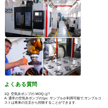
ニ
ュ
ー
ス
す
べ
て
の
よくある質問
場
1Q: 空気弁ポンプの MOQ は?
合
A: 通常の空気弁ポンプの1pc. サンプルが利用可能で,サンプルコ
ストは将来の注文から控除することができます.