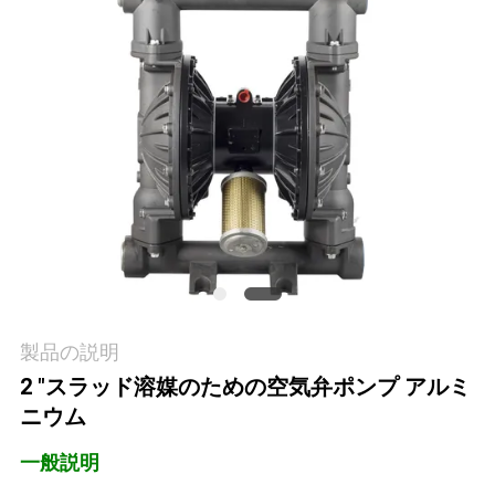
オ
企
業
情
報
会
社
製品の説明
案
2 "スラッド溶媒のための空気弁ポンプ アルミ
内
ニウム
一般説明