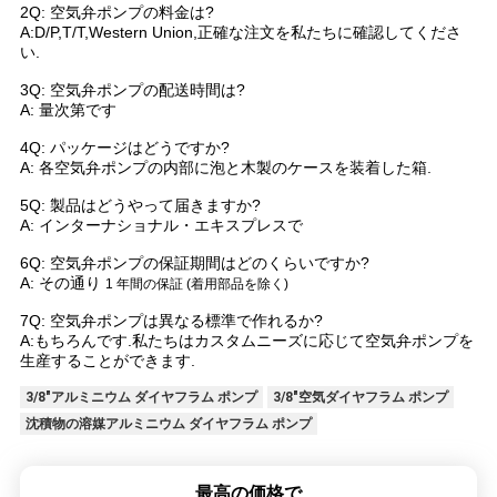
2Q: 空気弁ポンプの料金は?
見
A:D/P,T/T,Western Union,正確な注文を私たちに確認してくださ
い.
積
3Q: 空気弁ポンプの配送時間は?
依
A: 量次第です
4Q: パッケージはどうですか?
頼
A: 各空気弁ポンプの内部に泡と木製のケースを装着した箱.
5Q: 製品はどうやって届きますか?
A: インターナショナル・エキスプレスで
地
6Q: 空気弁ポンプの保証期間はどのくらいですか?
図
A: その通り
1 年間の保証 (着用部品を除く)
7Q: 空気弁ポンプは異なる標準で作れるか?
A:もちろんです.私たちはカスタムニーズに応じて空気弁ポンプを
PRIVACY
生産することができます.
POLICY
3/8"アルミニウム ダイヤフラム ポンプ
3/8"空気ダイヤフラム ポンプ
沈積物の溶媒アルミニウム ダイヤフラム ポンプ
最高の価格で