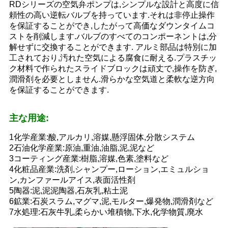
品
RDシリーズの空気弁ポンプは,シンプルな設計と高度に信
頼性の高い逆転バルブを持っています.それは非停止操作
質
を保証することができ,したがって高価なダウンタイムコ
ストを削減します.バルブのすべてのコンポーネントは,分
管
解せずに交換することができます. アルミ部品は特別に加
理
工されており,汚れた空気による腐食に耐える.プラスチッ
ク材料で作られたスライドブロックは頑丈で,操作を防ぎ,
潤滑剤を必要としません.滑らかな空気道と柔軟な逆方向
を保証することができます.
お
問
主な用途:
い
1化学産業:酸,アルカリ,溶媒,懸浮固体,分散システム
2石油化学産業:原油,重油,油脂,泥,泥など
合
3コーティング産業:樹脂,溶媒,色素,塗料など
4化粧品産業:洗剤,シャンプー,ローション,エミュルショ
わ
ン,カンファールアイス,表面活性剤
5陶器:泥,泥泥陶器,石灰乳,粘土泥
せ
6鉱業:石炭スラム,マグマ,泥,モルター,爆発物,潤滑剤など
7水処理:石灰牛乳,柔らかい堆積物,下水,化学物質,廃水