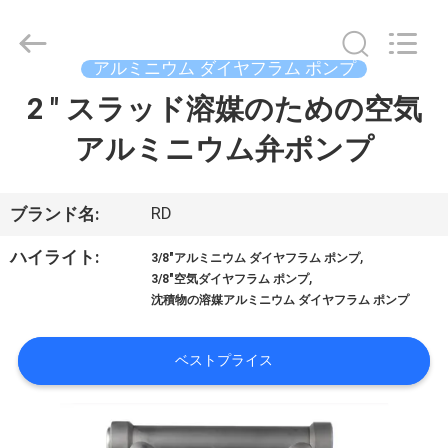
ム
ポ
ン
プ
supplier.
アルミニウム ダイヤフラム ポンプ
Copyright
©
2 " スラッド溶媒のための空気
ホ
2023
-
2026
アルミニウム弁ポンプ
ー
SHANGHAI
RUDI
FLUID
ム
CONVEYOR
CO.,
LTD.
RD
ブランド名:
All
Rights
Reserved.
製
,
ハイライト:
3/8"アルミニウム ダイヤフラム ポンプ
,
3/8"空気ダイヤフラム ポンプ
品
沈積物の溶媒アルミニウム ダイヤフラム ポンプ
ビ
ベストプライス
デ