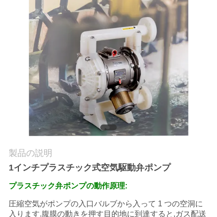
オ
企
業
情
報
会
社
製品の説明
案
1インチプラスチック式空気駆動弁ポンプ
内
プラスチック弁ポンプの動作原理:
圧縮空気がポンプの入口バルブから入って 1 つの空洞に
入ります.腹膜の動きを押す目的地に到達すると,ガス配送