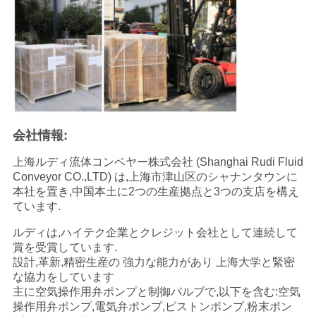
会社情報:
上海ルディ流体コンベヤー株式会社 (Shanghai Rudi Fluid
Conveyor CO.,LTD) は,上海市津山区のシャナンタウンに
本社を置き,中国本土に2つの生産拠点と3つの支店を構え
ています.
ルディは,ハイテク企業とクレジット会社として連続して
賞を受賞しています.
設計,革新,精密生産の 強力な能力があり 上海大学と緊密
な協力をしています
主に空気操作用弁ポンプと制御バルブで,以下を含む:空気
操作用弁ポンプ,電気弁ポンプ,ピストンポンプ,粉末ポン