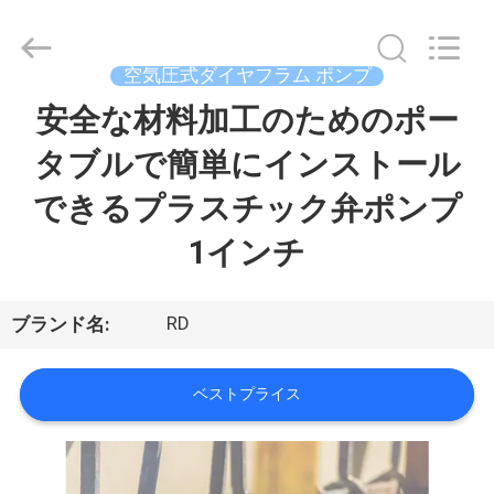
ム
ポ
ン
プ
supplier.
空気圧式ダイヤフラム ポンプ
Copyright
©
安全な材料加工のためのポー
ホ
2023
-
2026
タブルで簡単にインストール
ー
SHANGHAI
RUDI
FLUID
できるプラスチック弁ポンプ
ム
CONVEYOR
CO.,
LTD.
All
1インチ
Rights
Reserved.
製
品
RD
ブランド名:
ベストプライス
ビ
デ