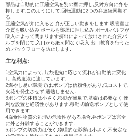
品
部品は自動的に圧縮空気を別の室に押し,反対方向に弁を
質
押します.このようにして,回転運動に2つの弁連続同期す
る.
管
圧縮空気が弁に入ると 弁が正しい動きをします 吸管室は
介質を吸い込み ボールを部屋に押し込み ボールバルブが
理
吸入によって閉まります挤出によって放出された介質バ
ルブを閉じて,入口から絶え間なく吸入,出口教育を行うた
め,バックフローを防止します.
お
主な利点:
問
1空気力によって,出力抵抗に応じて流れが自動的に変化
し,高粘度液に適しています.
い
2燃やし易い環境では,ポンプは信頼性があり,低コストで,
火花を発生させず,過熱しません.
合
3ポンプの体積は小さく,移動が簡単で,基礎は必要なく,便
わ
利な設置と経済性があります.移動式輸送ポンプとして使
用できます.
せ
4腐食性物質の処理の危険性がある場合,弁ポンプは完全
に外と分離することができます.
5ポンプの切断力は低く,物理的な影響は小さく,不安定な