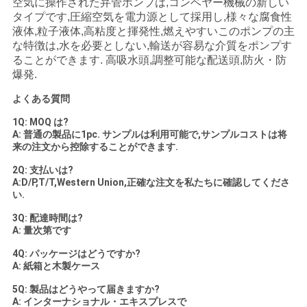
空気に操作された弁管ポンプは,コンベヤー機械の新しい
タイプです,圧縮空気を電力源として採用し,様々な腐食性
液体,粒子液体,高粘度と揮発性,燃えやすいこのポンプの主
な特徴は,水を必要としない,輸送が容易な介質をポンプす
ることができます. 高吸水頭,調整可能な配送頭,防火・防
爆発.
よくある質問
1Q: MOQ は?
A: 普通の製品に1pc. サンプルは利用可能で,サンプルコストは将
来の注文から控除することができます.
2Q: 支払いは?
A:D/P,T/T,Western Union,正確な注文を私たちに確認してくださ
い.
3Q: 配達時間は?
A: 量次第です
4Q: パッケージはどうですか?
A: 紙箱と木製ケース
5Q: 製品はどうやって届きますか?
A: インターナショナル・エキスプレスで