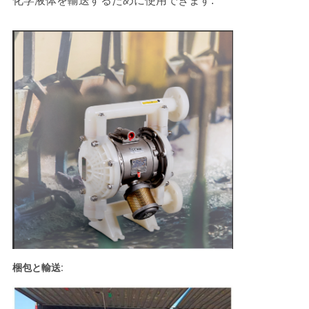
化学液体を輸送するために使用できます.
ニ
ュ
ー
ス
す
べ
て
の
場
梱包と輸送:
合