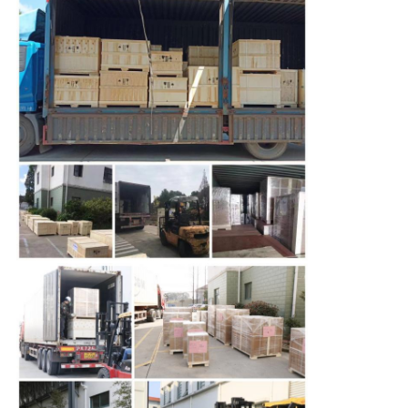
見
積
依
頼
地
図
PRIVACY
POLICY