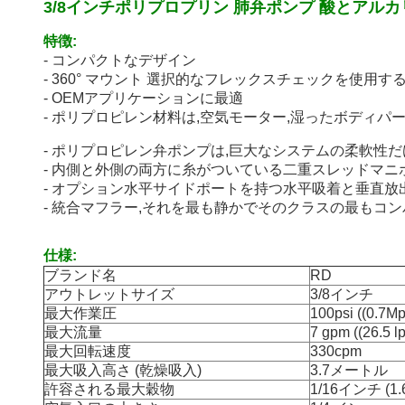
3/8インチポリプロプリン 肺弁ポンプ 酸とアル
特徴:
- コンパクトなデザイン
- 360° マウント 選択的なフレックスチェックを使用す
- OEMアプリケーションに最適
- ポリプロピレン材料は,空気モーター,湿ったボディパ
- ポリプロピレン弁ポンプは,巨大なシステムの柔軟性だ
- 内側と外側の両方に糸がついている二重スレッドマニ
- オプション水平サイドポートを持つ水平吸着と垂直放
- 統合マフラー,それを最も静かでそのクラスの最もコ
仕様:
ブランド名
RD
アウトレットサイズ
3/8インチ
最大作業圧
100psi ((0.7Mp
最大流量
7 gpm ((26.5 l
最大回転速度
330cpm
最大吸入高さ (乾燥吸入)
3.7メートル
許容される最大穀物
1/16インチ (1.