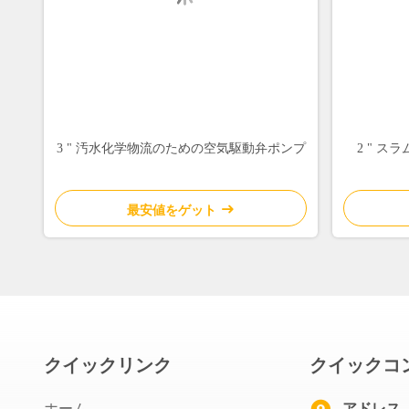
3 " 汚水化学物流のための空気駆動弁ポンプ
2 " 
最安値をゲット
クイックリンク
クイックコ
ホーム
アドレス