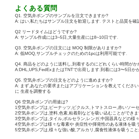
よくある質問
Q1. 空気弁ポンプのサンプルを注文できますか?
A: はい,私たちはサンプル注文を歓迎します. テストと品質を
Q2 リードタイムはどうですか?
A: サンプル作成には3~5日,大量生産には8~10日です.
Q3. 空気弁ポンプの注文には MOQ 制限がありますか?
A: 低MOQ,サンプルチェックのための1pcは利用可能です.
Q4. 商品をどのように送料し,到着するのにどれくらい時間がか
A:DHL,UPS,FedExまたはTNTで出荷します.到着には3〜
Q5. 空気弁ポンプの注文をどのように進めますか?
A: まず,あなたの要求またはアプリケーションを教えてください
に 生産を調整する
Q6 空気弁ポンプの用途は?
1空気弁ポンプは,ピーナッツ,ピクルス,トマトスロー,赤いソー
2空気弁ポンプは,塗料,色素,粘着剤などを吸い込むことができま
3空気弁ポンプは,タイル,ポルセラン,レンガ,中国器具などの
4空気弁ポンプは様々な毒素や 炎症性や揮発性のある液体を吸
5空気弁ポンプは,様々な強い酸,アルカリ,腐食性液体を吸うこと