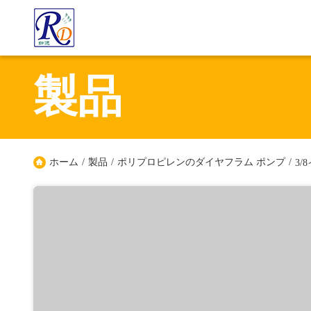
製品
ホーム
/
製品
/
ポリプロピレンのダイヤフラム ポンプ
/
3