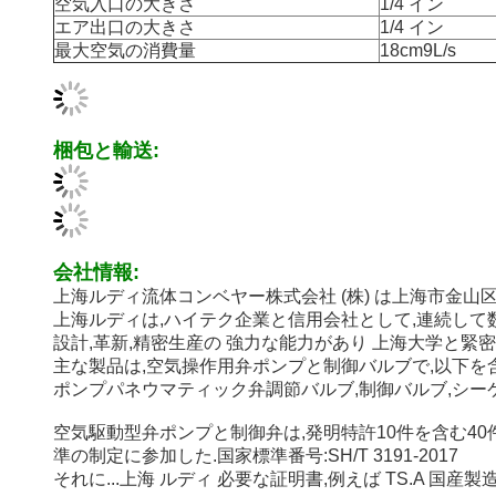
空気入口の大きさ
1/4 イン
エア出口の大きさ
1/4 イン
最大空気の消費量
18cm9L/s
梱包と輸送:
会社情報:
上海ルディ流体コンベヤー株式会社 (株) は上海市金山
上海ルディは,ハイテク企業と信用会社として,連続して
設計,革新,精密生産の 強力な能力があり 上海大学と緊
主な製品は,空気操作用弁ポンプと制御バルブで,以下を
ポンプパネウマティック弁調節バルブ,制御バルブ,シー
空気駆動型弁ポンプと制御弁は,発明特許10件を含む40
準の制定に参加した.国家標準番号:SH/T 3191-2017
それに...
上海 ルディ
必要な証明書,例えば TS.A 国産製造許