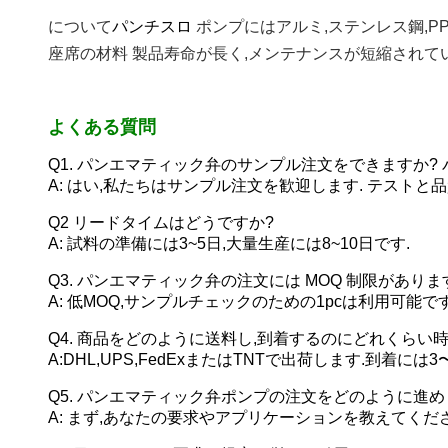
について
パンチスロ
ポンプにはアルミ,ステンレス鋼,PP
座席の材料
製品寿命が長く,メンテナンスが短縮されてい
よくある質問
Q1. パンエマティック弁のサンプル注文をできますか?
A: はい,私たちはサンプル注文を歓迎します. テストと
Q2 リードタイムはどうですか?
A: 試料の準備には3~5日,大量生産には8~10日です.
Q3. パンエマティック弁の注文には MOQ 制限がありま
A: 低MOQ,サンプルチェックのための1pcは利用可能です
Q4. 商品をどのように送料し,到着するのにどれくらい
A:DHL,UPS,FedExまたはTNTで出荷します.到着
Q5. パンエマティック弁ポンプの注文をどのように進め
A: まず,あなたの要求やアプリケーションを教えてくださ