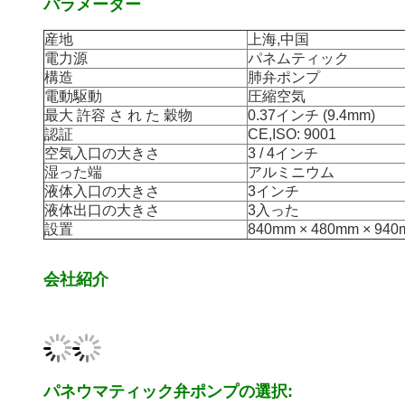
パラメーター
産地
上海,中国
電力源
パネムティック
構造
肺弁ポンプ
電動駆動
圧縮空気
最大 許容 さ れ た 穀物
0.37インチ (9.4mm)
認証
CE,ISO: 9001
空気入口の大きさ
3 / 4インチ
湿った端
アルミニウム
液体入口の大きさ
3インチ
液体出口の大きさ
3入った
設置
840mm × 480mm × 94
会社紹介
パネウマティック弁ポンプの選択: