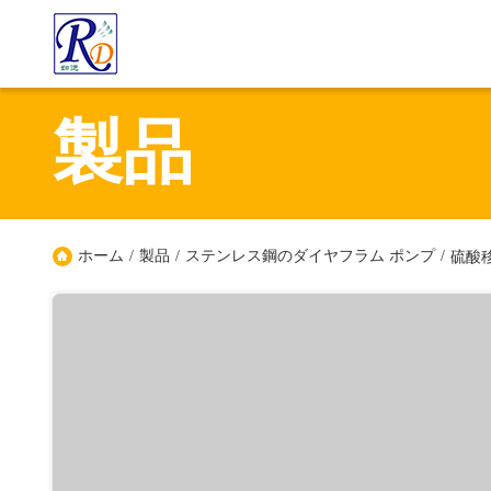
製品
ホーム
/
製品
/
ステンレス鋼のダイヤフラム ポンプ
/
硫酸