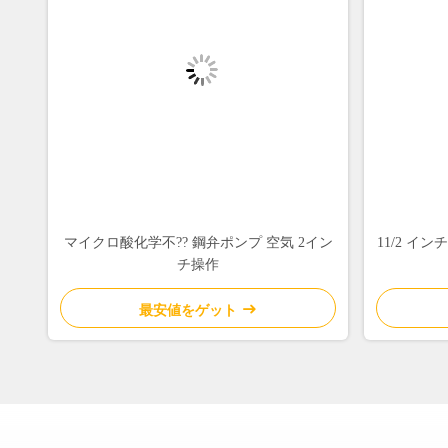
マイクロ酸化学不?? 鋼弁ポンプ 空気 2イン
11/2 イ
チ操作
最安値をゲット