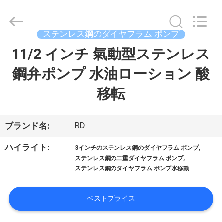
ム
ポ
ン
プ
supplier.
ステンレス鋼のダイヤフラム ポンプ
Copyright
©
11/2 インチ 氣動型ステンレス
ホ
2023
-
2026
鋼弁ポンプ 水油ローション 酸
ー
SHANGHAI
RUDI
FLUID
移転
ム
CONVEYOR
CO.,
LTD.
All
Rights
Reserved.
製
RD
ブランド名:
品
,
ハイライト:
3インチのステンレス鋼のダイヤフラム ポンプ
,
ステンレス鋼の二重ダイヤフラム ポンプ
ステンレス鋼のダイヤフラム ポンプ水移動
ビ
デ
ベストプライス