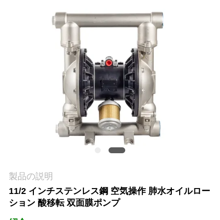
オ
企
業
情
報
会
社
案
製品の説明
内
11/2 インチステンレス鋼 空気操作 肺水オイルロー
ション 酸移転 双面膜ポンプ