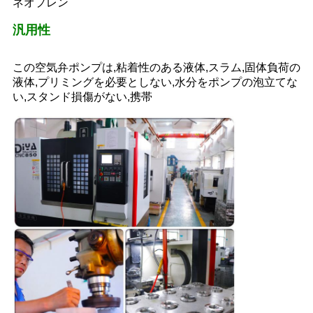
ネオプレン
汎用性
この空気弁ポンプは,粘着性のある液体,スラム,固体負荷の
液体,プリミングを必要としない,水分をポンプの泡立てな
い,スタンド損傷がない,携帯