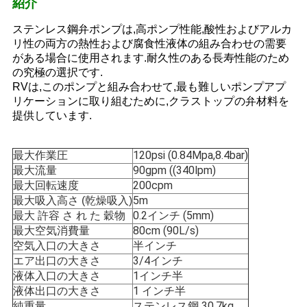
品
紹介
質
ステンレス鋼弁ポンプは,高ポンプ性能,酸性およびアルカ
リ性の両方の熱性および腐食性液体の組み合わせの需要
管
がある場合に使用されます.耐久性のある長寿性能のため
の究極の選択です.
理
RVは,このポンプと組み合わせて,最も難しいポンプアプ
リケーションに取り組むために,クラストップの弁材料を
提供しています.
お
問
120psi (0.84Mpa,8.4bar)
最大作業圧
90gpm ((340lpm)
最大流量
い
200cpm
最大回転速度
5m
最大吸入高さ (乾燥吸入)
合
0.2インチ (5mm)
最大 許容 さ れ た 穀物
80cm (90L/s)
最大空気消費量
わ
半インチ
空気入口の大きさ
3/4インチ
エア出口の大きさ
せ
1インチ半
液体入口の大きさ
1 インチ半
液体出口の大きさ
ステンレス鋼 30.7kg
純重量