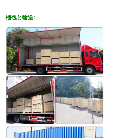
見
梱包と輸送:
積
依
頼
地
図
PRIVACY
POLICY