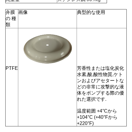
ニ
弁膜
画像
典型的な使用
ュ
の 種
類
ー
ス
す
PTFE
芳香性または塩化炭化
べ
水素,酸,酸性物質,ケト
ンおよびアセタートな
て
どの非常に攻撃的な液
の
体をポンプする際の優
れた選択です.
場
温度範囲 +4°Cから
合
+104°C (+40°Fから
+220°F)