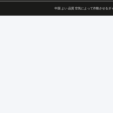
中国 よい 品質 空気によって作動させるダイヤフラム ポンプ 