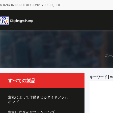
SHANGHAI RUDI FLUID CONVEYOR CO., LTD
ホー
キーワード [ mot
すべての製品
空気によって作動させるダイヤフラム
ポンプ
空気圧式ダイヤフラム ポンプ