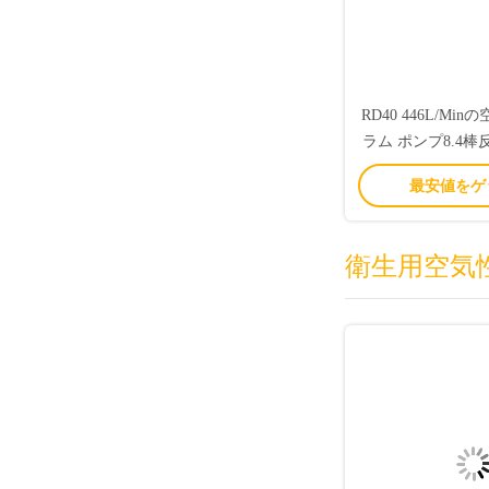
RD40 446L/M
ラム ポンプ8.4
ィン
最安値をゲ
衛生用空気