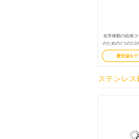
化学移動の絵画コ
のための1つの1/
ヤフラム 
最安値をゲ
ステンレス