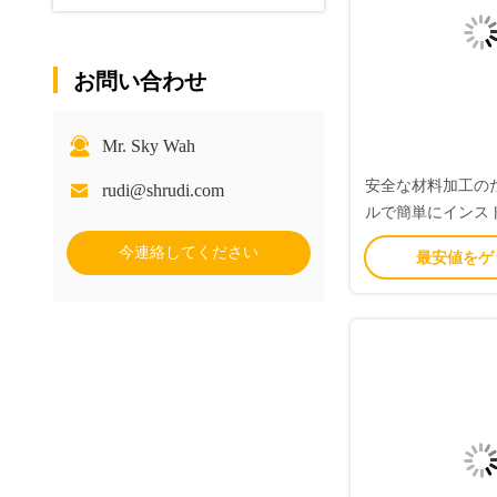
お問い合わせ
Mr. Sky Wah
安全な材料加工の
rudi@shrudi.com
ルで簡単にインス
ラスチック弁ポン
今連絡してください
最安値をゲ