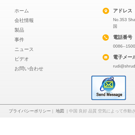
ホーム
アドレス
No.353 
会社情報
国
製品
電話番号
事件
0086--150
ニュース
電子メー
ビデオ
rudi@shrud
お問い合わせ
プライバシーポリシー
|
地図
| 中国 良好 品質 空気によって作動させるダ