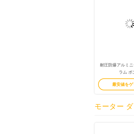
耐圧防爆アルミニ
ラム ポ
最安値をゲ
モーター 