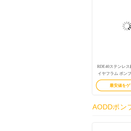
RDE40ステンレス
イヤフラム ポン
ラム ポ
最安値をゲ
AODDポン