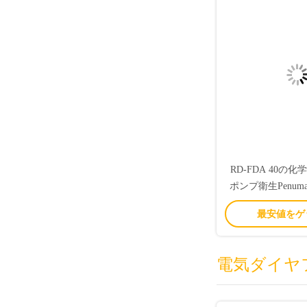
RD-FDA 40の
ポンプ衛生Penum
ラム ポ
最安値をゲ
電気ダイヤ