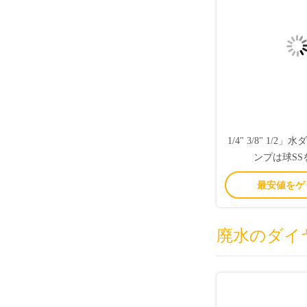
1/4" 3/8" 1/2
ンプは球SS
最安値をゲ
廃水のダイ