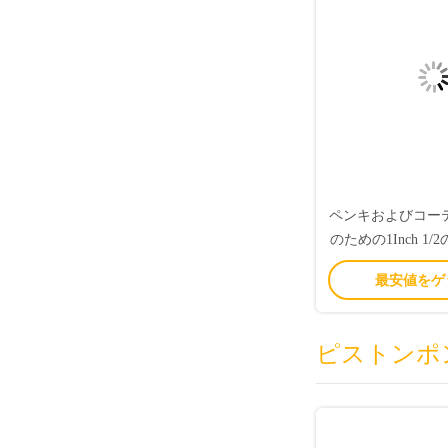
ペンキおよびコー
のための1Inch 1
のダイヤフラム ポン
最安値をゲ
ピストンポ